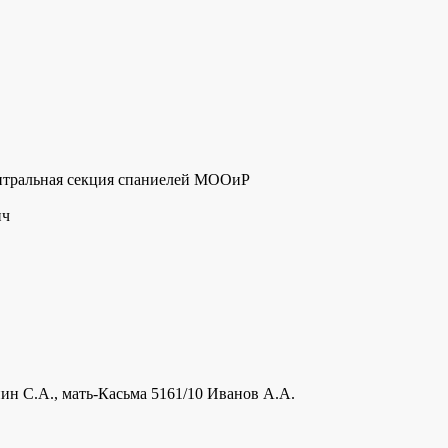
ентральная секция спаниелей МООиР
ич
нин С.А., мать-Касьма 5161/10 Иванов А.А.