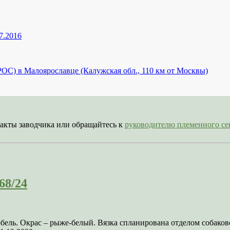
7.2016
С) в Малоярославце (Калужская обл., 110 км от Москвы)
акты заводчика или обращайтесь к
руководителю племенного 
68/24
кобель. Окрас – рыже-белый. Вязка спланирована отделом соба