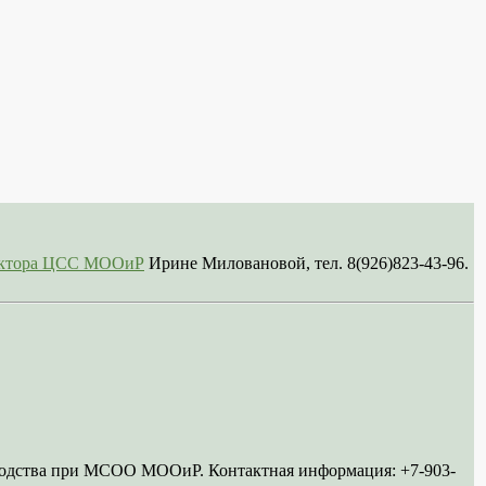
сектора ЦСС МООиР
Ирине Миловановой, тел. 8(926)823-43-96.
ководства при МСОО МООиР. Контактная информация: +7-903-