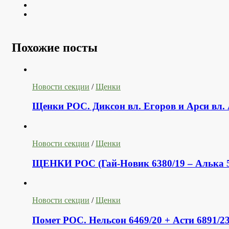
Youtube
VK
Похожие посты
Новости секции
/
Щенки
Щенки РОС. Диксон вл. Егоров и Арси вл. 
Новости секции
/
Щенки
ЩЕНКИ РОС (Гай-Новик 6380/19 – Алька 5
Новости секции
/
Щенки
Помет РОС. Нельсон 6469/20 + Асти 6891/23