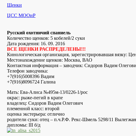
Рубрики
Щенки
Автор
ЦСС МООиР
Русский охотничий спаниель
Количество щенков: 5 кобелей/2 суки
Дата рождения: 16. 09. 2016
ВСЕ ЩЕНКИ РАСПРЕДЕЛЕНЫ!!!
Кинологическая организация, зарегистрировавшая вязку: Ц
Местонахождение щенков: Москва, ВАО
Контактная информация – заводчик: Сидоров Вадим Олегов
Телефон заводчика:
+7(916)5008396 Вадим
+7(916)8096724 Галина
Мать: Ева-Алиса №495м-13/0226-1/рос
окрас: рыже-пегий в крапе
владелец: Сидоров Вадим Олегович
племенной класс: второй
оценка экстерьера: отлично
родители суки: отец – п.ч.Р.Ф. Рекс-Шмель 5298/11 Вылегжа
дипломы: III б/д