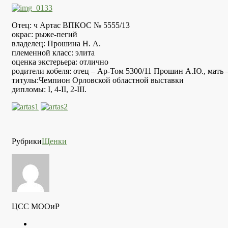
Отец: ч Артас ВПКОС № 5555/13
окрас: рыже-пегий
владелец: Прошина Н. А.
племенной класс: элита
оценка экстерьера: отлично
родители кобеля: отец – Ар-Том 5300/11 Прошин А.Ю., мать 
титулы:Чемпион Орловской областной выставки
дипломы: I, 4-II, 2-III.
Рубрики
Щенки
ЦСС МООиР
Twitter