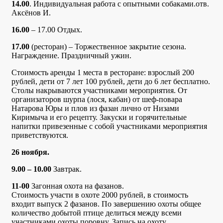
14.00
. Индивидуальная работа с опытными собаками.отв.
Аксёнов И.
16.00
– 17.00 Отдых.
17.00
(ресторан) – Торжественное закрытие сезона.
Награждение. Праздничный ужин.
Стоимость аренды 1 места в ресторане: взрослый 200
рублей, дети от 7 лет 100 рублей, дети до 6 лет бесплатно.
Столы накрываются участниками мероприятия. От
организаторов шурпа (лося, кабан) от шеф-повара
Натарова Юры и плов из фазан лично от Низами
Киримыча и его рецепту. Закуски и горячительные
напитки привезенные с собой участниками мероприятия
приветствуются.
26 ноября.
9.00 – 10.00
Завтрак.
11-00
Загонная охота на фазанов.
Стоимость участи в охоте 2000 рублей, в стоимость
входит выпуск 2 фазанов. По завершению охоты общее
количество добытой птице делиться между всеми
участниками охоты поровну. Запись на охоту