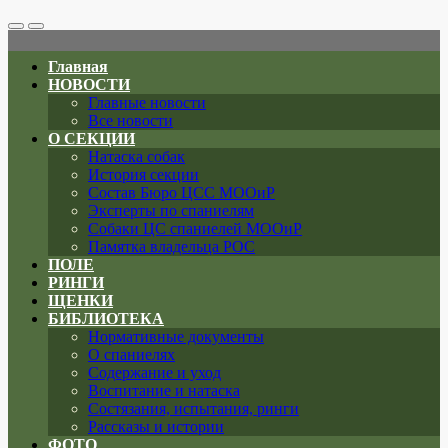
Search
Меню
Toggle
Главная
НОВОСТИ
Главные новости
Все новости
О СЕКЦИИ
Натаска собак
История секции
Состав Бюро ЦСС МООиР
Эксперты по спаниелям
Собаки ЦС спаниелей МООиР
Памятка владельца РОС
ПОЛЕ
РИНГИ
ЩЕНКИ
БИБЛИОТЕКА
Нормативные документы
О спаниелях
Содержание и уход
Воспитание и натаска
Состязания, испытания, ринги
Рассказы и истории
ФОТО