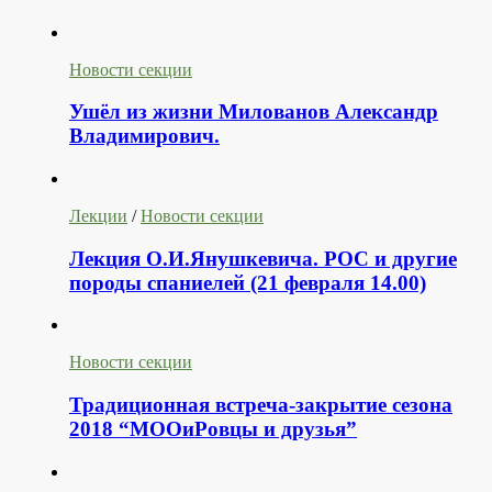
Новости секции
Ушёл из жизни Милованов Александр
Владимирович.
Лекции
/
Новости секции
Лекция О.И.Янушкевича. РОС и другие
породы спаниелей (21 февраля 14.00)
Новости секции
Традиционная встреча-закрытие сезона
2018 “МООиРовцы и друзья”