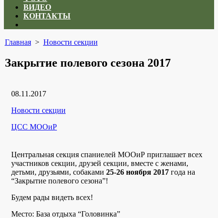
ВИДЕО
КОНТАКТЫ
Close
menu
Главная
>
Новости секции
Закрытие полевого сезона 2017
Дата
08.11.2017
публикации
Рубрики
Новости секции
Автор
ЦСС МООиР
Центральная секция спаниелей МООиР приглашает всех
участников секции, друзей секции, вместе с женами,
детьми, друзьями, собаками
25-26 ноября 2017
года на
“Закрытие полевого сезона”!
Будем рады видеть всех!
Место: База отдыха “Головинка”