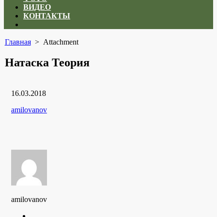
ВИДЕО
КОНТАКТЫ
Close
menu
Главная
> Attachment
Натаска Теория
Дата
16.03.2018
публикации
Рубрики
Автор
amilovanov
amilovanov
Twitter