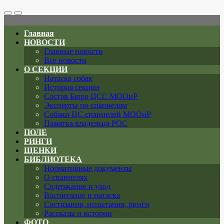
Search
Меню
Toggle
Главная
НОВОСТИ
Главные новости
Все новости
О СЕКЦИИ
Натаска собак
История секции
Состав Бюро ЦСС МООиР
Эксперты по спаниелям
Собаки ЦС спаниелей МООиР
Памятка владельца РОС
ПОЛЕ
РИНГИ
ЩЕНКИ
БИБЛИОТЕКА
Нормативные документы
О спаниелях
Содержание и уход
Воспитание и натаска
Состязания, испытания, ринги
Рассказы и истории
ФОТО