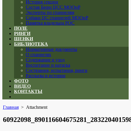
История секции
Состав Бюро ЦСС МООиР
Эксперты по спаниелям
Собаки ЦС спаниелей МООиР
Памятка владельца РОС
ПОЛЕ
РИНГИ
ЩЕНКИ
БИБЛИОТЕКА
Нормативные документы
О спаниелях
Содержание и уход
Воспитание и натаска
Состязания, испытания, ринги
Рассказы и истории
ФОТО
ВИДЕО
КОНТАКТЫ
Close
menu
Главная
> Attachment
60922098_890116604675281_28322040159