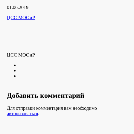
Дата
01.06.2019
публикации
Рубрики
Автор
ЦСС МООиР
ЦСС МООиР
Twitter
Youtube
VK
Добавить комментарий
Для отправки комментария вам необходимо
авторизоваться
.