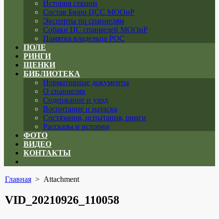
История секции
Состав Бюро ЦСС МООиР
Эксперты по спаниелям
Собаки ЦС спаниелей МООиР
Памятка владельца РОС
ПОЛЕ
РИНГИ
ЩЕНКИ
БИБЛИОТЕКА
Нормативные документы
О спаниелях
Содержание и уход
Воспитание и натаска
Состязания, испытания, ринги
Рассказы и истории
ФОТО
ВИДЕО
КОНТАКТЫ
Close
menu
Главная
> Attachment
VID_20210926_110058