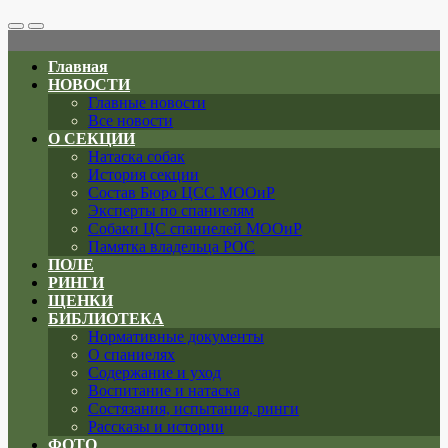
Search
Меню
Toggle
Главная
НОВОСТИ
Главные новости
Все новости
О СЕКЦИИ
Натаска собак
История секции
Состав Бюро ЦСС МООиР
Эксперты по спаниелям
Собаки ЦС спаниелей МООиР
Памятка владельца РОС
ПОЛЕ
РИНГИ
ЩЕНКИ
БИБЛИОТЕКА
Нормативные документы
О спаниелях
Содержание и уход
Воспитание и натаска
Состязания, испытания, ринги
Рассказы и истории
ФОТО