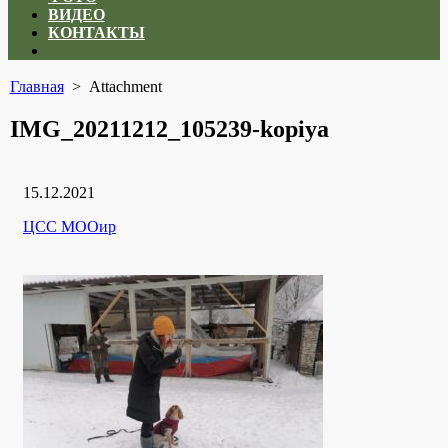
ВИДЕО
КОНТАКТЫ
Close
menu
Главная
> Attachment
IMG_20211212_105239-kopiya
Дата
15.12.2021
публикации
Рубрики
Автор
ЦСС МООир