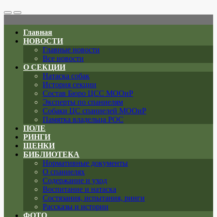
Search
Меню
Toggle
Главная
НОВОСТИ
Главные новости
Все новости
О СЕКЦИИ
Натаска собак
История секции
Состав Бюро ЦСС МООиР
Эксперты по спаниелям
Собаки ЦС спаниелей МООиР
Памятка владельца РОС
ПОЛЕ
РИНГИ
ЩЕНКИ
БИБЛИОТЕКА
Нормативные документы
О спаниелях
Содержание и уход
Воспитание и натаска
Состязания, испытания, ринги
Рассказы и истории
ФОТО