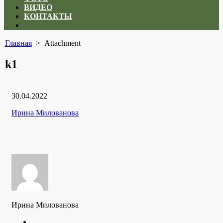
ВИДЕО
КОНТАКТЫ
Close
menu
Главная
> Attachment
k1
Дата
30.04.2022
публикации
Рубрики
Автор
Ирина Милованова
Ирина Милованова
Twitter