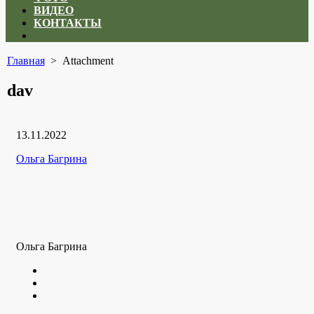
ВИДЕО
КОНТАКТЫ
Close
menu
Главная
> Attachment
dav
Дата
13.11.2022
публикации
Рубрики
Автор
Ольга Багрина
Ольга Багрина
Twitter
Youtube
VK