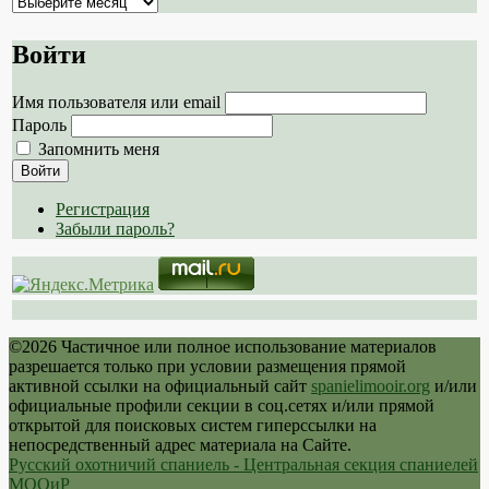
Архив
сайта
Войти
Имя пользователя или email
Пароль
Запомнить меня
Войти
Регистрация
Забыли пароль?
©2026 Частичное или полное использование материалов
разрешается только при условии размещения прямой
активной ссылки на официальный сайт
spanielimooir.org
и/или
официальные профили секции в соц.сетях и/или прямой
открытой для поисковых систем гиперссылки на
непосредственный адрес материала на Сайте.
Русский охотничий спаниель - Центральная секция спаниелей
МООиР