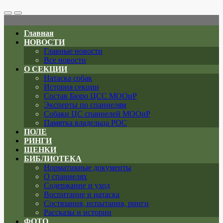
Search
Меню
Toggle
Главная
НОВОСТИ
Главные новости
Все новости
О СЕКЦИИ
Натаска собак
История секции
Состав Бюро ЦСС МООиР
Эксперты по спаниелям
Собаки ЦС спаниелей МООиР
Памятка владельца РОС
ПОЛЕ
РИНГИ
ЩЕНКИ
БИБЛИОТЕКА
Нормативные документы
О спаниелях
Содержание и уход
Воспитание и натаска
Состязания, испытания, ринги
Рассказы и истории
ФОТО