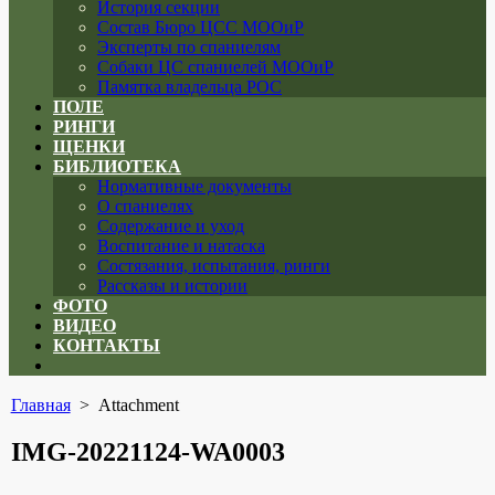
История секции
Состав Бюро ЦСС МООиР
Эксперты по спаниелям
Собаки ЦС спаниелей МООиР
Памятка владельца РОС
ПОЛЕ
РИНГИ
ЩЕНКИ
БИБЛИОТЕКА
Нормативные документы
О спаниелях
Содержание и уход
Воспитание и натаска
Состязания, испытания, ринги
Рассказы и истории
ФОТО
ВИДЕО
КОНТАКТЫ
Close
menu
Главная
> Attachment
IMG-20221124-WA0003