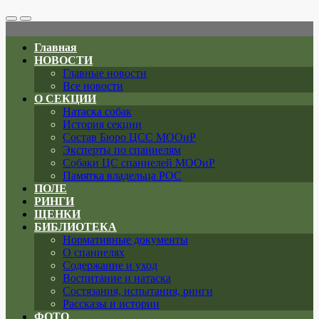
Search
Меню
Toggle
Главная
НОВОСТИ
Главные новости
Все новости
О СЕКЦИИ
Натаска собак
История секции
Состав Бюро ЦСС МООиР
Эксперты по спаниелям
Собаки ЦС спаниелей МООиР
Памятка владельца РОС
ПОЛЕ
РИНГИ
ЩЕНКИ
БИБЛИОТЕКА
Нормативные документы
О спаниелях
Содержание и уход
Воспитание и натаска
Состязания, испытания, ринги
Рассказы и истории
ФОТО