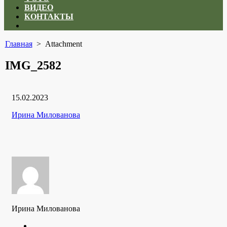
ВИДЕО
КОНТАКТЫ
Close
menu
Главная
> Attachment
IMG_2582
Дата
15.02.2023
публикации
Рубрики
Автор
Ирина Милованова
Ирина Милованова
Twitter