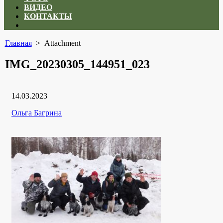
ВИДЕО
КОНТАКТЫ
Close
menu
Главная
> Attachment
IMG_20230305_144951_023
Дата
14.03.2023
публикации
Рубрики
Автор
Ольга Багрина