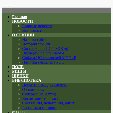
Search
Меню
Toggle
Главная
НОВОСТИ
Главные новости
Все новости
О СЕКЦИИ
Натаска собак
История секции
Состав Бюро ЦСС МООиР
Эксперты по спаниелям
Собаки ЦС спаниелей МООиР
Памятка владельца РОС
ПОЛЕ
РИНГИ
ЩЕНКИ
БИБЛИОТЕКА
Нормативные документы
О спаниелях
Содержание и уход
Воспитание и натаска
Состязания, испытания, ринги
Рассказы и истории
ФОТО