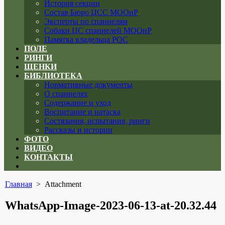
История секции
Состав Бюро ЦСС МООиР
Эксперты по спаниелям
Собаки ЦС спаниелей МООиР
Памятка владельца РОС
ПОЛЕ
РИНГИ
ЩЕНКИ
БИБЛИОТЕКА
Нормативные документы
О спаниелях
Содержание и уход
Воспитание и натаска
Состязания, испытания, ринги
Рассказы и истории
ФОТО
ВИДЕО
КОНТАКТЫ
Close
menu
Главная
> Attachment
WhatsApp-Image-2023-06-13-at-20.32.44