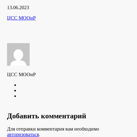
Дата
13.06.2023
публикации
Рубрики
Автор
ЦСС МООиР
ЦСС МООиР
Twitter
Youtube
VK
Добавить комментарий
Для отправки комментария вам необходимо
авторизоваться
.