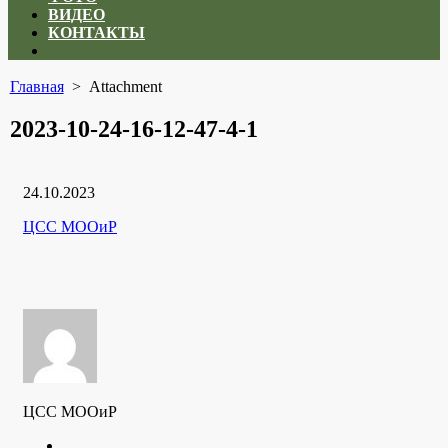
ВИДЕО
КОНТАКТЫ
Close
menu
Главная
> Attachment
2023-10-24-16-12-47-4-1
Дата
24.10.2023
публикации
Рубрики
Автор
ЦСС МООиР
ЦСС МООиР
Twitter