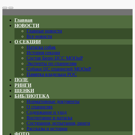
Search
Меню
Toggle
Главная
НОВОСТИ
Главные новости
Все новости
О СЕКЦИИ
Натаска собак
История секции
Состав Бюро ЦСС МООиР
Эксперты по спаниелям
Собаки ЦС спаниелей МООиР
Памятка владельца РОС
ПОЛЕ
РИНГИ
ЩЕНКИ
БИБЛИОТЕКА
Нормативные документы
О спаниелях
Содержание и уход
Воспитание и натаска
Состязания, испытания, ринги
Рассказы и истории
ФОТО