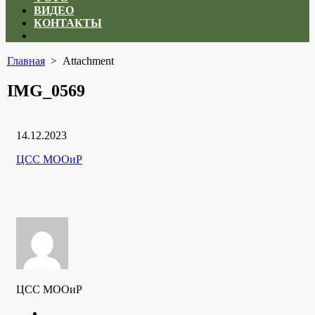
ВИДЕО
КОНТАКТЫ
Close
menu
Главная
> Attachment
IMG_0569
Дата
14.12.2023
публикации
Рубрики
Автор
ЦСС МООиР
ЦСС МООиР
Twitter