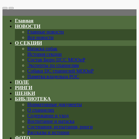
Search
Меню
Toggle
Главная
НОВОСТИ
Главные новости
Все новости
О СЕКЦИИ
Натаска собак
История секции
Состав Бюро ЦСС МООиР
Эксперты по спаниелям
Собаки ЦС спаниелей МООиР
Памятка владельца РОС
ПОЛЕ
РИНГИ
ЩЕНКИ
БИБЛИОТЕКА
Нормативные документы
О спаниелях
Содержание и уход
Воспитание и натаска
Состязания, испытания, ринги
Рассказы и истории
ФОТО