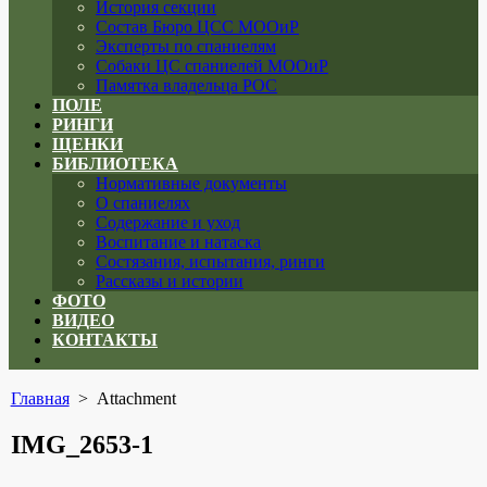
История секции
Состав Бюро ЦСС МООиР
Эксперты по спаниелям
Собаки ЦС спаниелей МООиР
Памятка владельца РОС
ПОЛЕ
РИНГИ
ЩЕНКИ
БИБЛИОТЕКА
Нормативные документы
О спаниелях
Содержание и уход
Воспитание и натаска
Состязания, испытания, ринги
Рассказы и истории
ФОТО
ВИДЕО
КОНТАКТЫ
Close
menu
Главная
> Attachment
IMG_2653-1