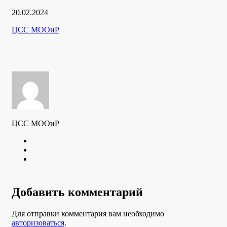
Дата
20.02.2024
публикации
Рубрики
Автор
ЦСС МООиР
ЦСС МООиР
Twitter
Youtube
VK
Добавить комментарий
Для отправки комментария вам необходимо
авторизоваться
.