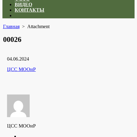
ВИДЕО
КОНТАКТЫ
Close
menu
Главная
> Attachment
00026
Дата
04.06.2024
публикации
Рубрики
Автор
ЦСС МООиР
ЦСС МООиР
Twitter