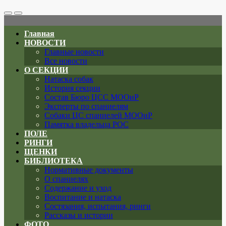
Search
Меню
Toggle
Главная
НОВОСТИ
Главные новости
Все новости
О СЕКЦИИ
Натаска собак
История секции
Состав Бюро ЦСС МООиР
Эксперты по спаниелям
Собаки ЦС спаниелей МООиР
Памятка владельца РОС
ПОЛЕ
РИНГИ
ЩЕНКИ
БИБЛИОТЕКА
Нормативные документы
О спаниелях
Содержание и уход
Воспитание и натаска
Состязания, испытания, ринги
Рассказы и истории
ФОТО