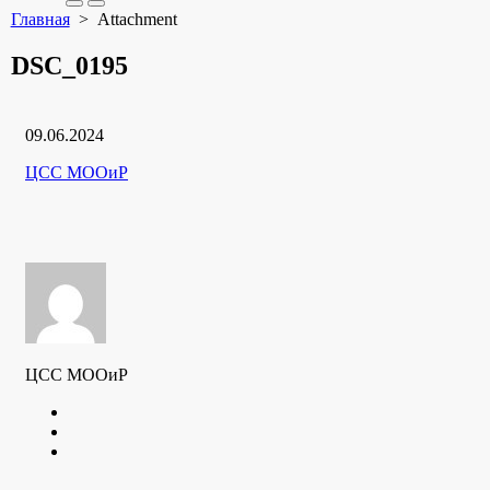
Search
Меню
Главная
> Attachment
Toggle
DSC_0195
Дата
09.06.2024
публикации
Рубрики
Автор
ЦСС МООиР
ЦСС МООиР
Twitter
Youtube
VK