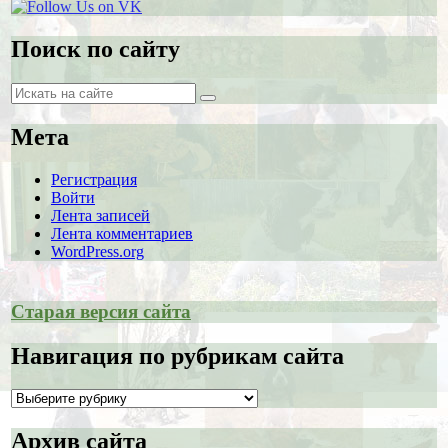
Поиск по сайту
Поиск
Поиск
Мета
Регистрация
Войти
Лента записей
Лента комментариев
WordPress.org
Старая версия сайта
Навигация по рубрикам сайта
Навигация
по
рубрикам
Архив сайта