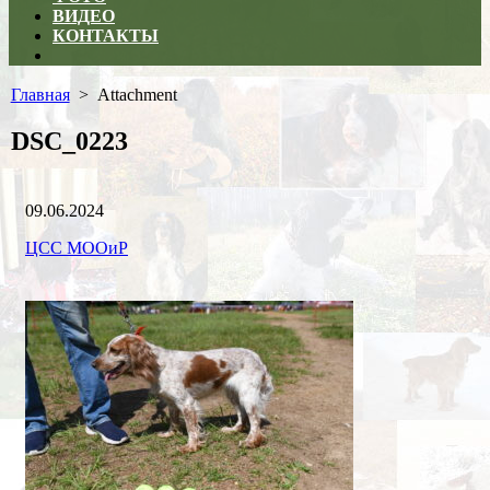
ВИДЕО
КОНТАКТЫ
Close
menu
Главная
> Attachment
DSC_0223
Дата
09.06.2024
публикации
Рубрики
Автор
ЦСС МООиР