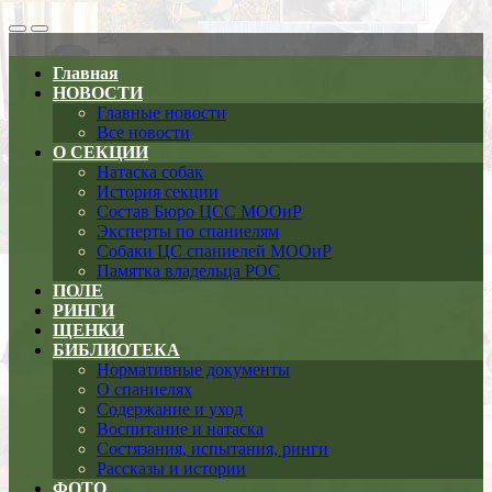
Search
Меню
Toggle
Главная
НОВОСТИ
Главные новости
Все новости
О СЕКЦИИ
Натаска собак
История секции
Состав Бюро ЦСС МООиР
Эксперты по спаниелям
Собаки ЦС спаниелей МООиР
Памятка владельца РОС
ПОЛЕ
РИНГИ
ЩЕНКИ
БИБЛИОТЕКА
Нормативные документы
О спаниелях
Содержание и уход
Воспитание и натаска
Состязания, испытания, ринги
Рассказы и истории
ФОТО