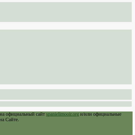
 на официальный сайт
spanielimooir.org
и/или официальные
на Сайте.