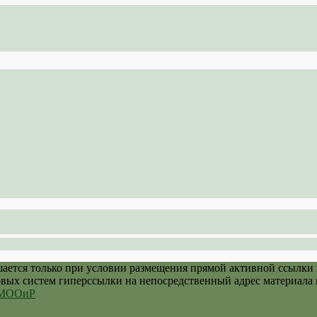
шается только при условии размещения прямой активной ссылки
овых систем гиперссылки на непосредственный адрес материала 
й МООиР