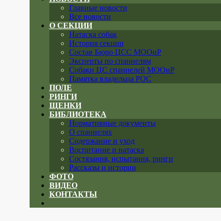
Главные новости
Все новости
О СЕКЦИИ
Натаска собак
История секции
Состав Бюро ЦСС МООиР
Эксперты по спаниелям
Собаки ЦС спаниелей МООиР
Памятка владельца РОС
ПОЛЕ
РИНГИ
ЩЕНКИ
БИБЛИОТЕКА
Нормативные документы
О спаниелях
Содержание и уход
Воспитание и натаска
Состязания, испытания, ринги
Рассказы и истории
ФОТО
ВИДЕО
КОНТАКТЫ
Close
menu