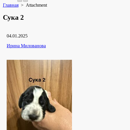
Search
Меню
Главная
> Attachment
Toggle
Сука 2
Дата
04.01.2025
публикации
Рубрики
Автор
Ирина Милованова