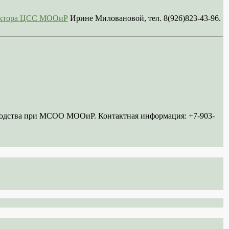
сектора ЦСС МООиР
Ирине Миловановой, тел. 8(926)823-43-96.
ководства при МСОО МООиР. Контактная информация: +7-903-