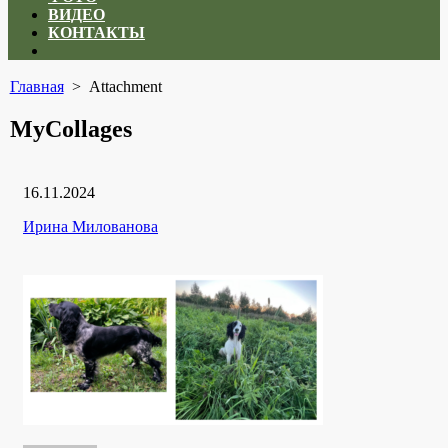
ВИДЕО
КОНТАКТЫ
Close
menu
Главная
> Attachment
MyCollages
Дата
16.11.2024
публикации
Рубрики
Автор
Ирина Милованова