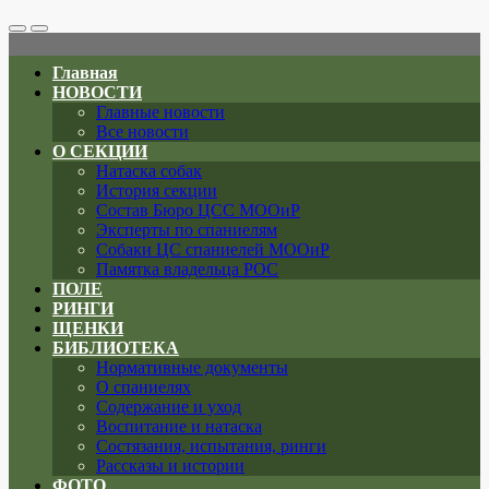
Search
Меню
Toggle
Главная
НОВОСТИ
Главные новости
Все новости
О СЕКЦИИ
Натаска собак
История секции
Состав Бюро ЦСС МООиР
Эксперты по спаниелям
Собаки ЦС спаниелей МООиР
Памятка владельца РОС
ПОЛЕ
РИНГИ
ЩЕНКИ
БИБЛИОТЕКА
Нормативные документы
О спаниелях
Содержание и уход
Воспитание и натаска
Состязания, испытания, ринги
Рассказы и истории
ФОТО