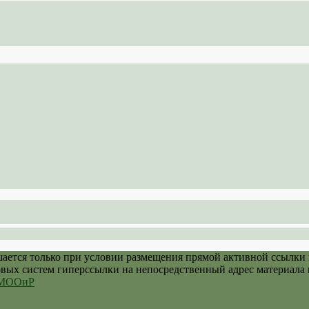
шается только при условии размещения прямой активной ссылки
овых систем гиперссылки на непосредственный адрес материала 
й МООиР