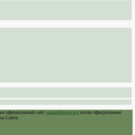
 на официальный сайт
spanielimooir.org
и/или официальные
на Сайте.