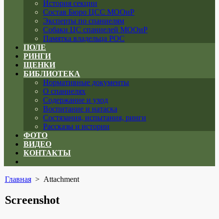
История секции
Состав Бюро ЦСС МООиР
Эксперты по спаниелям
Собаки ЦС спаниелей МООиР
Памятка владельца РОС
ПОЛЕ
РИНГИ
ЩЕНКИ
БИБЛИОТЕКА
Нормативные документы
О спаниелях
Содержание и уход
Воспитание и натаска
Состязания, испытания, ринги
Рассказы и истории
ФОТО
ВИДЕО
КОНТАКТЫ
Close
menu
Главная
> Attachment
Screenshot