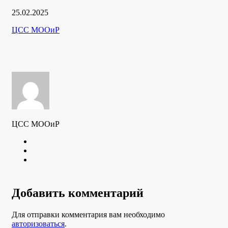
Дата
25.02.2025
публикации
Рубрики
Автор
ЦСС МООиР
ЦСС МООиР
Twitter
Youtube
VK
Добавить комментарий
Для отправки комментария вам необходимо
авторизоваться
.