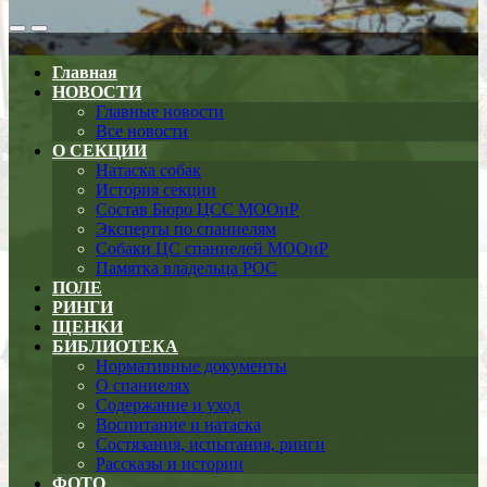
Search
Меню
Toggle
Главная
НОВОСТИ
Главные новости
Все новости
О СЕКЦИИ
Натаска собак
История секции
Состав Бюро ЦСС МООиР
Эксперты по спаниелям
Собаки ЦС спаниелей МООиР
Памятка владельца РОС
ПОЛЕ
РИНГИ
ЩЕНКИ
БИБЛИОТЕКА
Нормативные документы
О спаниелях
Содержание и уход
Воспитание и натаска
Состязания, испытания, ринги
Рассказы и истории
ФОТО