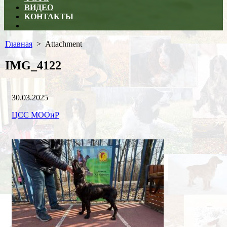
ВИДЕО
КОНТАКТЫ
Close
menu
Главная
> Attachment
IMG_4122
Дата
30.03.2025
публикации
Рубрики
Автор
ЦСС МООиР