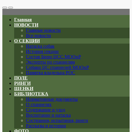
Search
Меню
Toggle
Главная
НОВОСТИ
Главные новости
Все новости
О СЕКЦИИ
Натаска собак
История секции
Состав Бюро ЦСС МООиР
Эксперты по спаниелям
Собаки ЦС спаниелей МООиР
Памятка владельца РОС
ПОЛЕ
РИНГИ
ЩЕНКИ
БИБЛИОТЕКА
Нормативные документы
О спаниелях
Содержание и уход
Воспитание и натаска
Состязания, испытания, ринги
Рассказы и истории
ФОТО