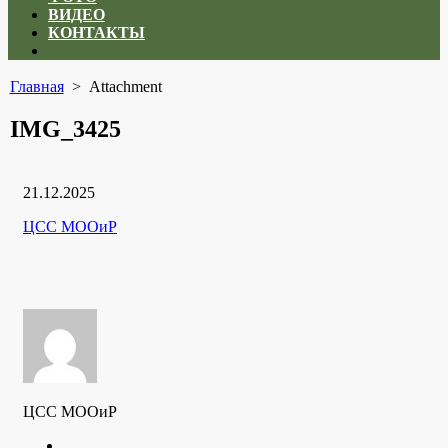
ВИДЕО
КОНТАКТЫ
Close
menu
Главная
> Attachment
IMG_3425
Дата
21.12.2025
публикации
Рубрики
Автор
ЦСС МООиР
ЦСС МООиР
Twitter