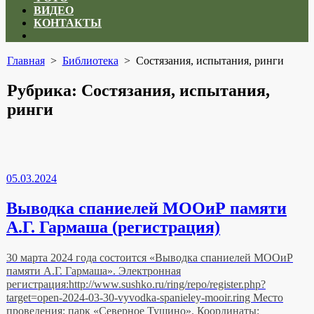
ВИДЕО
КОНТАКТЫ
Close
menu
Главная
>
Библиотека
>
Состязания, испытания, ринги
Рубрика:
Состязания, испытания,
ринги
05.03.2024
Выводка спаниелей МООиР памяти
А.Г. Гармаша (регистрация)
30 марта 2024 года состоится «Выводка спаниелей МООиР
памяти А.Г. Гармаша». Электронная
регистрация:http://www.sushko.ru/ring/repo/register.php?
target=open-2024-03-30-vyvodka-spanieley-mooir.ring Место
проведения: парк «Северное Тушино». Координаты: