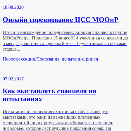
18.08.2020
Онлайн соревнование ЦСС МООиР
Итоги и награждение победителей. Конкурс прошел в группе
МООиРовцы. Прислано 15 видео!!! 4 участника со щеками до
5 мес., 1 участник со щенком 8 мес. 10 участников с собаками
старше...
Рубрики
Новости секции
/
Состязания, испытания, ринги
07.02.2017
Как выставлять спаниеля на
испытаниях
Испытания и состязания охотничьих собак, наряду с
выставками, это одни из важнейших племенных
мероприятий, по их результатам отбирается племенное
поголовье, которое даст будущие поколения собак. На