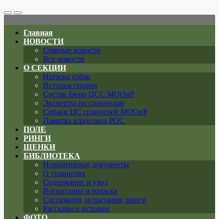
Search
Меню
Toggle
Главная
НОВОСТИ
Главные новости
Все новости
О СЕКЦИИ
Натаска собак
История секции
Состав Бюро ЦСС МООиР
Эксперты по спаниелям
Собаки ЦС спаниелей МООиР
Памятка владельца РОС
ПОЛЕ
РИНГИ
ЩЕНКИ
БИБЛИОТЕКА
Нормативные документы
О спаниелях
Содержание и уход
Воспитание и натаска
Состязания, испытания, ринги
Рассказы и истории
ФОТО