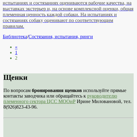
испытаниях и состязаниях оцениваются рабочие качества, на
выставках экстерьер и, на основе комплексной оценки, общая
племенная ценность каждой собаки. На испытаниях и
состязаниях собаку оценивают по соответствующим
правилам.
Рубрики
Библиотека
/
Состязания, испытания, ринги
Пагинация
«
1
записей
2
Щенки
По вопросам
бронирования щенков
используйте прямые
контакты заводчика или обращайтесь к
руководителю
племенного сектора ЦСС МООиР
Ирине Миловановой, тел.
8(926)823-43-96.