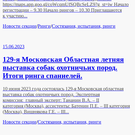
https://maps.app.goo.gl/coWcqmUfSQBcSeLZ9?g_st=iw Начало
регистрации – 9.30 Начало рингов – 10.30 Приглашаются
к участию...
Рубрики
Новости секции
/
Ринги
/
Состязания, испытания, ринги
15.06.2023
129-я Московская Областная летняя
выставка собак охотничьих пород.
Итоги ринга спаниелей.
10 июня 2023 года состоялась 129-я Московская областная
выставка собак охотничьих пород. Экспертная
комиссия: главный эксперт: Тананин В.А. – II
категория (Москва), ассистенты: Батенин П.Е. – III категория
(Москва), Вишнякова Г.Е. – III...
Рубрики
Новости секции
/
Состязания, испытания, ринги