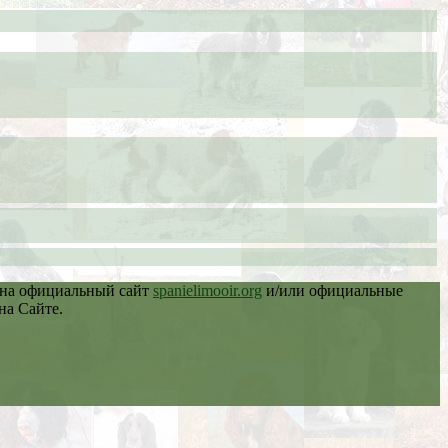
 на официальный сайт
spanielimooir.org
и/или официальные
на Сайте.