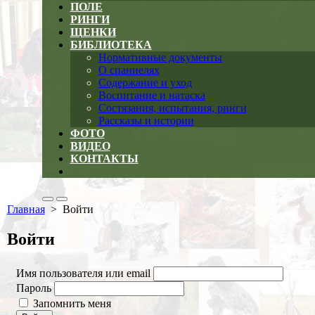
ПОЛЕ
РИНГИ
ЩЕНКИ
БИБЛИОТЕКА
Нормативные документы
О спаниелях
Содержание и уход
Воспитание и натаска
Состязания, испытания, ринги
Рассказы и истории
ФОТО
ВИДЕО
КОНТАКТЫ
Close
menu
Search
Меню
Главная
> Войти
Toggle
Войти
Имя пользователя или email
Пароль
Запомнить меня