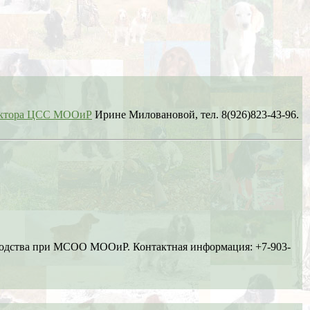
сектора ЦСС МООиР
Ирине Миловановой, тел. 8(926)823-43-96.
ководства при МСОО МООиР. Контактная информация: +7-903-