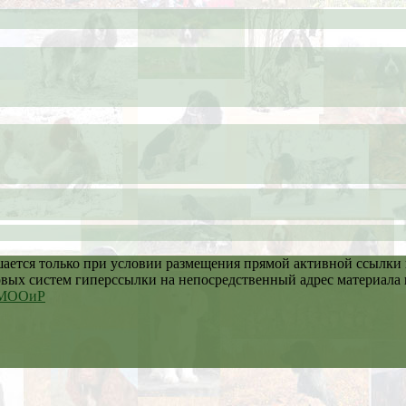
шается только при условии размещения прямой активной ссылки
овых систем гиперссылки на непосредственный адрес материала 
й МООиР