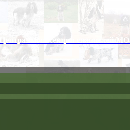
- Центральная секция спаниелей М