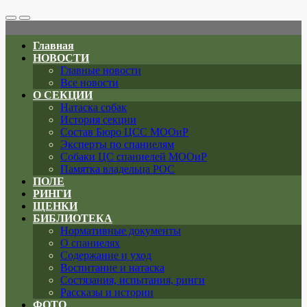
Search
Меню
Toggle
Главная
НОВОСТИ
Главные новости
Все новости
О СЕКЦИИ
Натаска собак
История секции
Состав Бюро ЦСС МООиР
Эксперты по спаниелям
Собаки ЦС спаниелей МООиР
Памятка владельца РОС
ПОЛЕ
РИНГИ
ЩЕНКИ
БИБЛИОТЕКА
Нормативные документы
О спаниелях
Содержание и уход
Воспитание и натаска
Состязания, испытания, ринги
Рассказы и истории
ФОТО