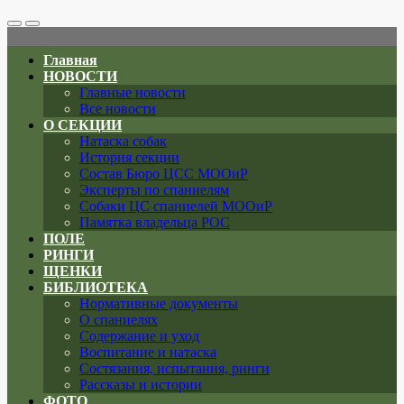
Search
Меню
Toggle
Главная
НОВОСТИ
Главные новости
Все новости
О СЕКЦИИ
Натаска собак
История секции
Состав Бюро ЦСС МООиР
Эксперты по спаниелям
Собаки ЦС спаниелей МООиР
Памятка владельца РОС
ПОЛЕ
РИНГИ
ЩЕНКИ
БИБЛИОТЕКА
Нормативные документы
О спаниелях
Содержание и уход
Воспитание и натаска
Состязания, испытания, ринги
Рассказы и истории
ФОТО