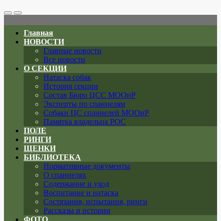
Search
Меню
Toggle
Главная
НОВОСТИ
Главные новости
Все новости
О СЕКЦИИ
Натаска собак
История секции
Состав Бюро ЦСС МООиР
Эксперты по спаниелям
Собаки ЦС спаниелей МООиР
Памятка владельца РОС
ПОЛЕ
РИНГИ
ЩЕНКИ
БИБЛИОТЕКА
Нормативные документы
О спаниелях
Содержание и уход
Воспитание и натаска
Состязания, испытания, ринги
Рассказы и истории
ФОТО