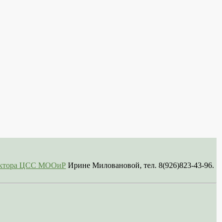
сектора ЦСС МООиР
Ирине Миловановой, тел. 8(926)823-43-96.