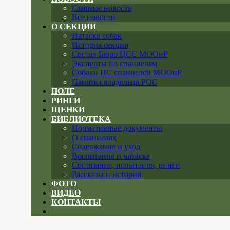
Главные новости
Все новости
О СЕКЦИИ
Натаска собак
История секции
Состав Бюро ЦСС МООиР
Эксперты по спаниелям
Собаки ЦС спаниелей МООиР
Памятка владельца РОС
ПОЛЕ
РИНГИ
ЩЕНКИ
БИБЛИОТЕКА
Нормативные документы
О спаниелях
Содержание и уход
Воспитание и натаска
Состязания, испытания, ринги
Рассказы и истории
ФОТО
ВИДЕО
КОНТАКТЫ
Close
menu