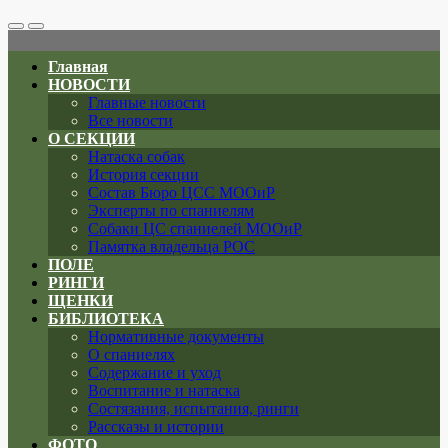
Search
Меню
Toggle
Главная
НОВОСТИ
Главные новости
Все новости
О СЕКЦИИ
Натаска собак
История секции
Состав Бюро ЦСС МООиР
Эксперты по спаниелям
Собаки ЦС спаниелей МООиР
Памятка владельца РОС
ПОЛЕ
РИНГИ
ЩЕНКИ
БИБЛИОТЕКА
Нормативные документы
О спаниелях
Содержание и уход
Воспитание и натаска
Состязания, испытания, ринги
Рассказы и истории
ФОТО