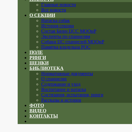
Главные новости
Все новости
О СЕКЦИИ
Натаска собак
История секции
Состав Бюро ЦСС МООиР
Эксперты по спаниелям
Собаки ЦС спаниелей МООиР
Памятка владельца РОС
ПОЛЕ
РИНГИ
ЩЕНКИ
БИБЛИОТЕКА
Нормативные документы
О спаниелях
Содержание и уход
Воспитание и натаска
Состязания, испытания, ринги
Рассказы и истории
ФОТО
ВИДЕО
КОНТАКТЫ
Close
menu