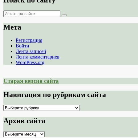
Поиск по сайту
Поиск
Поиск
Мета
Регистрация
Войти
Лента записей
Лента комментариев
WordPress.org
Старая версия сайта
Навигация по рубрикам сайта
Навигация
по
рубрикам
Архив сайта
сайта
Архив