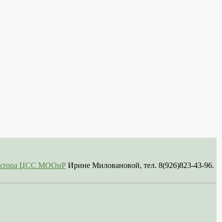
сектора ЦСС МООиР
Ирине Миловановой, тел. 8(926)823-43-96.