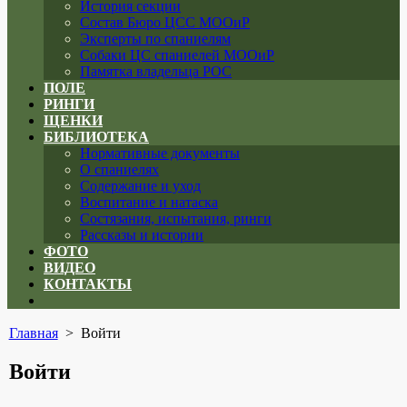
История секции
Состав Бюро ЦСС МООиР
Эксперты по спаниелям
Собаки ЦС спаниелей МООиР
Памятка владельца РОС
ПОЛЕ
РИНГИ
ЩЕНКИ
БИБЛИОТЕКА
Нормативные документы
О спаниелях
Содержание и уход
Воспитание и натаска
Состязания, испытания, ринги
Рассказы и истории
ФОТО
ВИДЕО
КОНТАКТЫ
Close
menu
Главная
> Войти
Войти