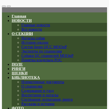
Search
Меню
Toggle
Главная
НОВОСТИ
Главные новости
Все новости
О СЕКЦИИ
Натаска собак
История секции
Состав Бюро ЦСС МООиР
Эксперты по спаниелям
Собаки ЦС спаниелей МООиР
Памятка владельца РОС
ПОЛЕ
РИНГИ
ЩЕНКИ
БИБЛИОТЕКА
Нормативные документы
О спаниелях
Содержание и уход
Воспитание и натаска
Состязания, испытания, ринги
Рассказы и истории
ФОТО