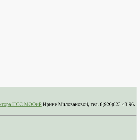
сектора ЦСС МООиР
Ирине Миловановой, тел. 8(926)823-43-96.