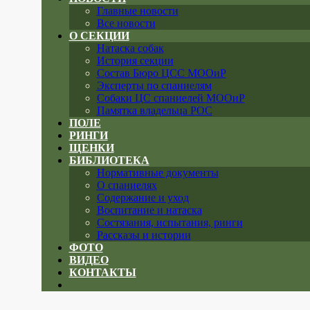
Главные новости
Все новости
О СЕКЦИИ
Натаска собак
История секции
Состав Бюро ЦСС МООиР
Эксперты по спаниелям
Собаки ЦС спаниелей МООиР
Памятка владельца РОС
ПОЛЕ
РИНГИ
ЩЕНКИ
БИБЛИОТЕКА
Нормативные документы
О спаниелях
Содержание и уход
Воспитание и натаска
Состязания, испытания, ринги
Рассказы и истории
ФОТО
ВИДЕО
КОНТАКТЫ
Close
menu