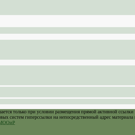
шается только при условии размещения прямой активной ссылки
овых систем гиперссылки на непосредственный адрес материала 
й МООиР