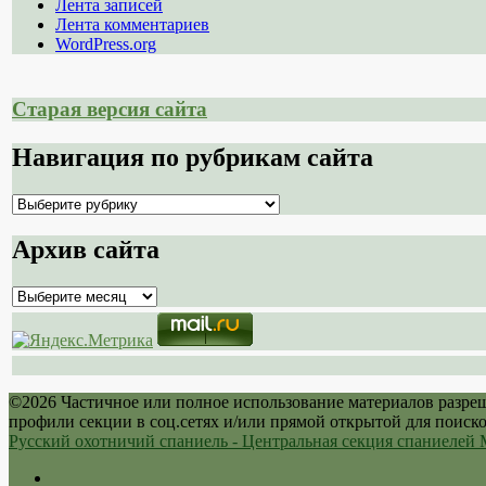
Лента записей
Лента комментариев
WordPress.org
Старая версия сайта
Навигация по рубрикам сайта
Навигация
по
рубрикам
Архив сайта
сайта
Архив
сайта
©2026 Частичное или полное использование материалов разре
профили секции в соц.сетях и/или прямой открытой для поиск
Русский охотничий спаниель - Центральная секция спаниеле
Twitter