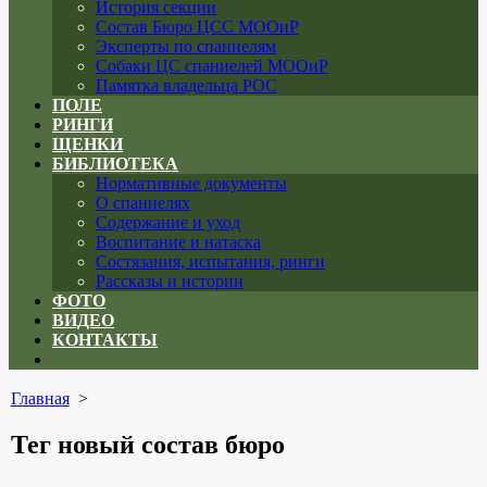
История секции
Состав Бюро ЦСС МООиР
Эксперты по спаниелям
Собаки ЦС спаниелей МООиР
Памятка владельца РОС
ПОЛЕ
РИНГИ
ЩЕНКИ
БИБЛИОТЕКА
Нормативные документы
О спаниелях
Содержание и уход
Воспитание и натаска
Состязания, испытания, ринги
Рассказы и истории
ФОТО
ВИДЕО
КОНТАКТЫ
Close
menu
Главная
>
Тег
новый состав бюро