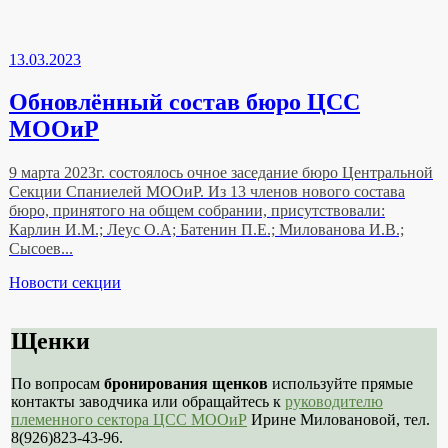
13.03.2023
Обновлённый состав бюро ЦСС
МООиР
9 марта 2023г. состоялось очное заседание бюро Центральной
Секции Спаниелей МООиР. Из 13 членов нового состава
бюро, принятого на общем собрании, присутствовали:
Карлин И.М.; Леус О.А; Батенин П.Е.; Милованова И.В.;
Сысоев...
Рубрики
Новости секции
Щенки
По вопросам
бронирования щенков
используйте прямые
контакты заводчика или обращайтесь к
руководителю
племенного сектора ЦСС МООиР
Ирине Миловановой, тел.
8(926)823-43-96.