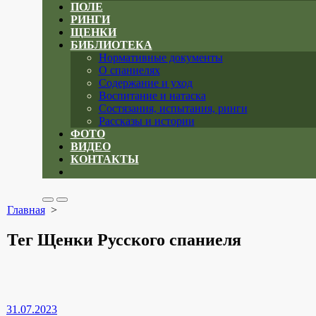
ПОЛЕ
РИНГИ
ЩЕНКИ
БИБЛИОТЕКА
Нормативные документы
О спаниелях
Содержание и уход
Воспитание и натаска
Состязания, испытания, ринги
Рассказы и истории
ФОТО
ВИДЕО
КОНТАКТЫ
Close
menu
Search
Меню
Главная
>
Toggle
Тег
Щенки Русского спаниеля
31.07.2023