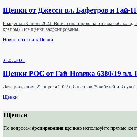
Щенки от Джесси вл. Бафетров и Гай-Но
Рождены 29 июля 2023. Вязка спланирована отелом собаководс
крапом). Все щенки забронированы.
Рубрики
Новости секции
/
Щенки
25.07.2022
Щенки РОС от Гай-Новика 6380/19 вл. Г
Дата рождения: 22 апреля 2022 г. 8 щенков (5 кобелей и 3 сук
Рубрики
Щенки
Щенки
По вопросам
бронирования щенков
используйте прямые конт