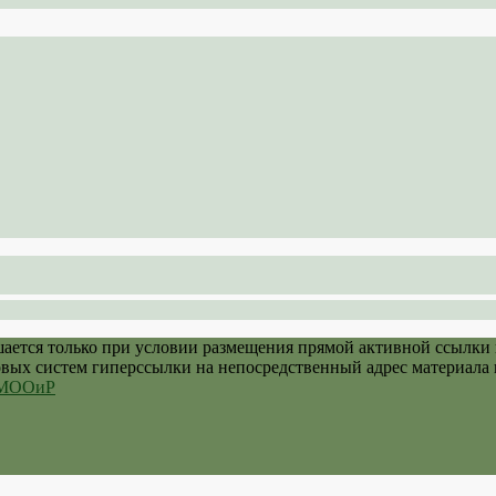
шается только при условии размещения прямой активной ссылки
овых систем гиперссылки на непосредственный адрес материала 
й МООиР