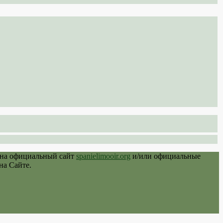
 на официальный сайт
spanielimooir.org
и/или официальные
на Сайте.