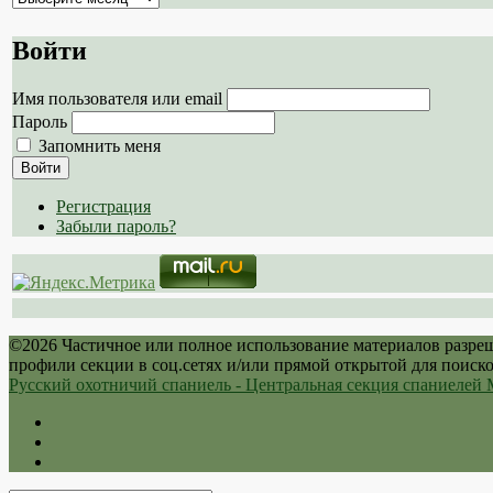
сайта
Войти
Имя пользователя или email
Пароль
Запомнить меня
Войти
Регистрация
Забыли пароль?
©2026 Частичное или полное использование материалов разре
профили секции в соц.сетях и/или прямой открытой для поиск
Русский охотничий спаниель - Центральная секция спаниеле
Twitter
Youtube
VK