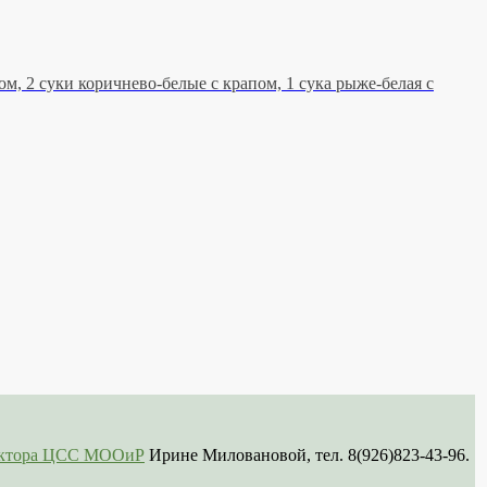
, 2 суки коричнево-белые с крапом, 1 сука рыже-белая с
сектора ЦСС МООиР
Ирине Миловановой, тел. 8(926)823-43-96.