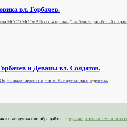
вика вл. Горбачев.
тва МСОО МООиР Всего 4 щенка. (1 кобель черно-белый с крапом
орбачев и Деваны вл. Солдатов.
и) Окрас рыже-белый с крапом. Все щенки распределены.
акты заводчика или обращайтесь к
руководителю племенного 