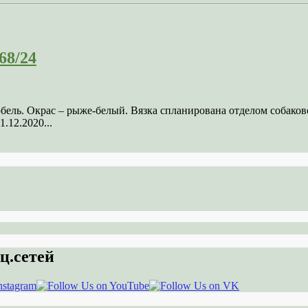
68/24
кобель. Окрас – рыже-белый. Вязка спланирована отделом соба
.12.2020...
ц.сетей