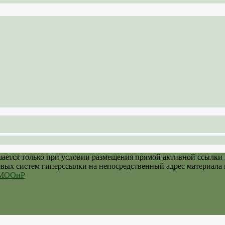
шается только при условии размещения прямой активной ссылки
овых систем гиперссылки на непосредственный адрес материала 
й МООиР