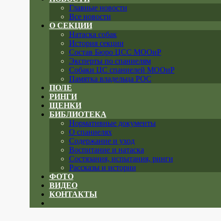
Главные новости
Все новости
О СЕКЦИИ
Натаска собак
История секции
Состав Бюро ЦСС МООиР
Эксперты по спаниелям
Собаки ЦС спаниелей МООиР
Памятка владельца РОС
ПОЛЕ
РИНГИ
ЩЕНКИ
БИБЛИОТЕКА
Нормативные документы
О спаниелях
Содержание и уход
Воспитание и натаска
Состязания, испытания, ринги
Рассказы и истории
ФОТО
ВИДЕО
КОНТАКТЫ
Close
menu