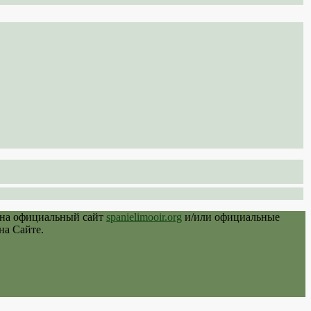
 на официальный сайт
spanielimooir.org
и/или официальные
на Сайте.