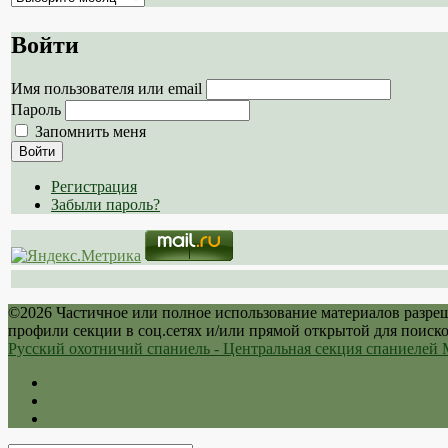
сайта
Войти
Имя пользователя или email
Пароль
Запомнить меня
Войти
Регистрация
Забыли пароль?
©2026 Частичное или полное использование материалов разре
профили секции в соц.сетях и/или прямой открытой для поиск
Русский охотничий спаниель - Центральная секция спаниеле
Twitter
Youtube
VK