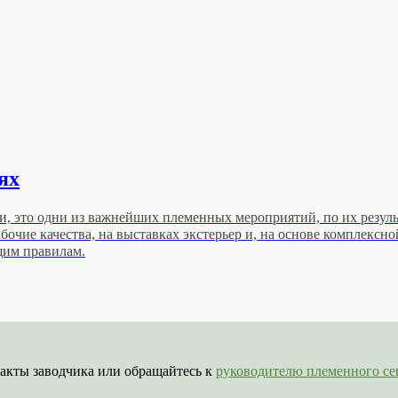
ях
и, это одни из важнейших племенных мероприятий, по их резуль
бочие качества, на выставках экстерьер и, на основе комплексн
щим правилам.
акты заводчика или обращайтесь к
руководителю племенного 