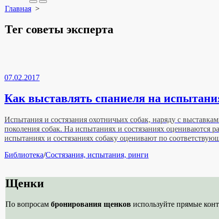
Search
Меню
Главная
>
Toggle
Тег
советы эксперта
07.02.2017
Как выставлять спаниеля на испытани
Испытания и состязания охотничьих собак, наряду с выставкам
поколения собак. На испытаниях и состязаниях оцениваются ра
испытаниях и состязаниях собаку оценивают по соответствую
Рубрики
Библиотека
/
Состязания, испытания, ринги
Щенки
По вопросам
бронирования щенков
используйте прямые конт