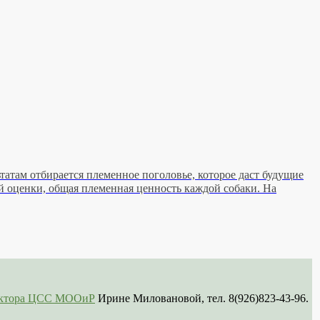
татам отбирается племенное поголовье, которое даст будущие
ой оценки, общая племенная ценность каждой собаки. На
сектора ЦСС МООиР
Ирине Миловановой, тел. 8(926)823-43-96.