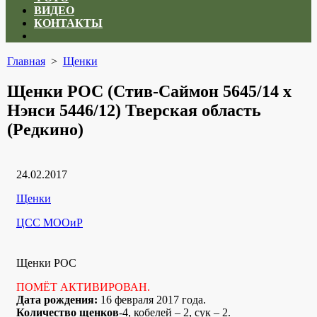
ВИДЕО
КОНТАКТЫ
Close
menu
Главная
>
Щенки
Щенки РОС (Стив-Саймон 5645/14 х
Нэнси 5446/12) Тверская область
(Редкино)
Дата
24.02.2017
публикации
Рубрики
Щенки
Автор
ЦСС МООиР
Щенки РОС
ПОМЁТ АКТИВИРОВАН.
Дата рождения:
16 февраля 2017 года.
Количество щенков
-4, кобелей – 2, сук – 2.