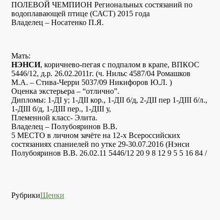
ПОЛЕВОЙ ЧЕМПИОН Региональных состязаний по
водоплавающей птице (САСТ) 2015 года
Владелец – Носатенко П.Я.
Мать:
НЭНСИ
, коричнево-пегая с подпалом в крапе, ВПКОС
5446/12, д.р. 26.02.2011г. (ч. Нильс 4587/04 Ромашков
М.А. – Стива-Черри 5037/09 Никифоров Ю.Л. )
Оценка экстерьера – “отлично”.
Дипломы: 1-ДI у; 1-ДII кор., 1-ДII б/д, 2-ДII пер 1-ДIII б/л.,
1-ДIII б/д, 1-ДIII пер., 1-ДIII у,
Племенной класс- Элита.
Владелец – Полубояринов В.В.
5 МЕСТО в личном зачёте на 12-х Всероссийских
состязаниях спаниелей по утке 29-30.07.2016 (Нэнси
Полубояринов В.В. 26.02.11 5446/12 20 9 8 12 9 5 5 16 84 /
Рубрики
Щенки