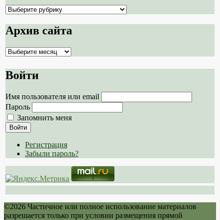
Навигация
по
рубрикам
Архив сайта
сайта
Архив
сайта
Войти
Имя пользователя или email
Пароль
Запомнить меня
Войти
Регистрация
Забыли пароль?
©2026 Частичное или полное использование материалов
разрешается только при условии размещения прямой