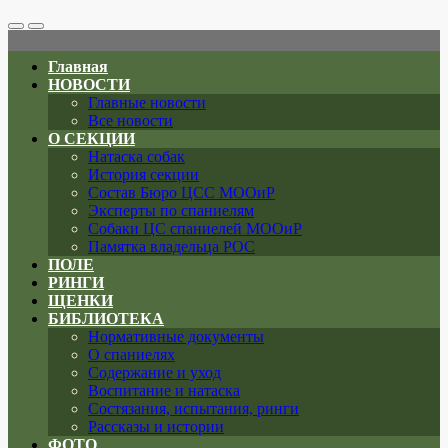
Search
Меню
Toggle
Главная
НОВОСТИ
Главные новости
Все новости
О СЕКЦИИ
Натаска собак
История секции
Состав Бюро ЦСС МООиР
Эксперты по спаниелям
Собаки ЦС спаниелей МООиР
Памятка владельца РОС
ПОЛЕ
РИНГИ
ЩЕНКИ
БИБЛИОТЕКА
Нормативные документы
О спаниелях
Содержание и уход
Воспитание и натаска
Состязания, испытания, ринги
Рассказы и истории
ФОТО