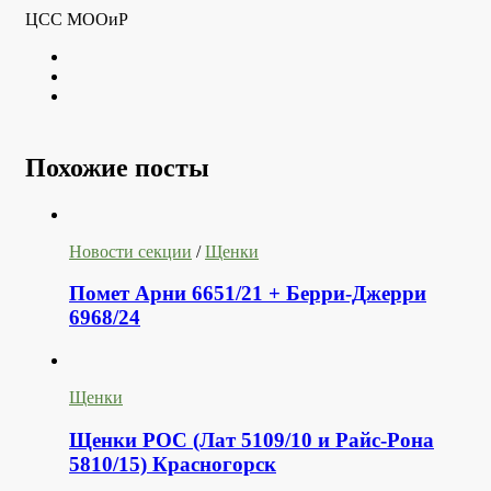
ЦСС МООиР
Twitter
Youtube
VK
Похожие посты
Новости секции
/
Щенки
Помет Арни 6651/21 + Берри-Джерри
6968/24
Щенки
Щенки РОС (Лат 5109/10 и Райс-Рона
5810/15) Красногорск