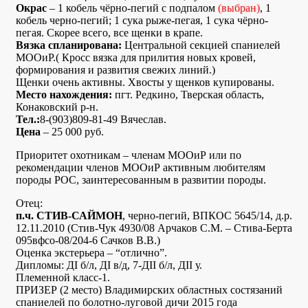
Окрас
– 1 кобель чёрно-пегий с подпалом
(выбран)
, 1
кобель черно-пегий; 1 сука рыже-пегая, 1 сука чёрно-
пегая. Скорее всего, все щенки в крапе.
Вязка спланирована:
Центральной секцией спаниелей
МООиР.( Кросс вязка для прилития новых кровей,
формирования и развития свежих линий.)
Щенки очень активны. Хвосты у щенков купированы.
Место нахождения:
пгт. Редкино, Тверская область,
Конаковский р-н.
Тел.:
8-(903)809-81-49 Вячеслав.
Цена
– 25 000 руб.
Приоритет охотникам – членам МООиР или по
рекомендации членов МООиР активным любителям
породы РОС, заинтересованным в развитии породы.
Отец:
п.ч. СТИВ-САЙМОН
, черно-пегий, ВПКОС 5645/14, д.р.
12.11.2010 (Стив-Чук 4930/08 Арчаков С.М. – Стива-Берта
095вфсо-08/204-6 Сачков В.В.)
Оценка экстерьера – “отлично”.
Дипломы: ДI б/л, ДI в/д, 7-ДII б/л, ДII у.
Племенной класс-1.
ПРИЗЕР (2 место) Владимирских областных состязаний
спаниелей по болотно-луговой дичи 2015 года