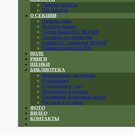
Главные новости
Все новости
О СЕКЦИИ
Натаска собак
История секции
Состав Бюро ЦСС МООиР
Эксперты по спаниелям
Собаки ЦС спаниелей МООиР
Памятка владельца РОС
ПОЛЕ
РИНГИ
ЩЕНКИ
БИБЛИОТЕКА
Нормативные документы
О спаниелях
Содержание и уход
Воспитание и натаска
Состязания, испытания, ринги
Рассказы и истории
ФОТО
ВИДЕО
КОНТАКТЫ
Close
menu