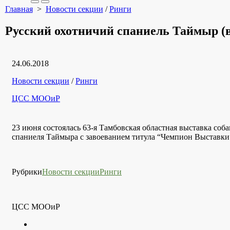
Search
Меню
Главная
>
Новости секции
/
Ринги
Toggle
Русский охотничий спаниель Таймыр (
Дата
24.06.2018
публикации
Рубрики
Новости секции
/
Ринги
Автор
ЦСС МООиР
23 июня состоялась 63-я Тамбовская областная выставка соб
спаниеля Таймыра с завоеванием титула “Чемпион Выставки
Рубрики
Новости секции
Ринги
ЦСС МООиР
Twitter