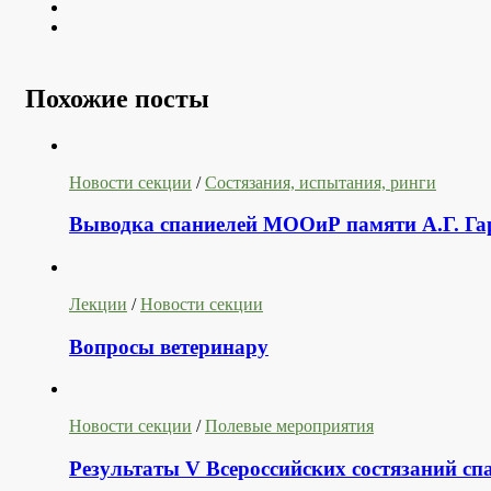
Youtube
VK
Похожие посты
Новости секции
/
Состязания, испытания, ринги
Выводка спаниелей МООиР памяти А.Г. Гар
Лекции
/
Новости секции
Вопросы ветеринару
Новости секции
/
Полевые мероприятия
Результаты V Всероссийских состязаний сп