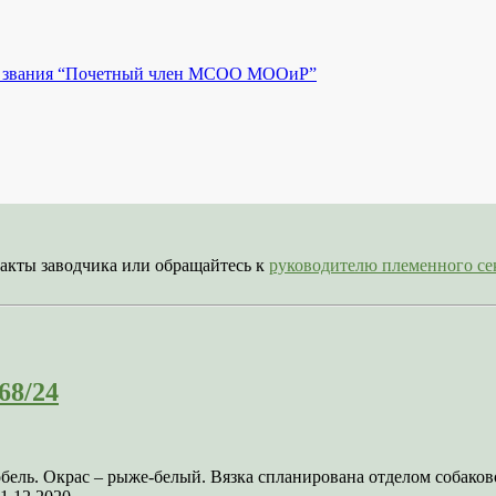
ем звания “Почетный член МСОО МООиР”
акты заводчика или обращайтесь к
руководителю племенного 
68/24
кобель. Окрас – рыже-белый. Вязка спланирована отделом соба