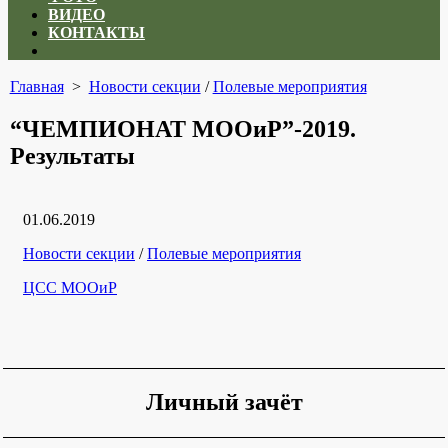
ВИДЕО
КОНТАКТЫ
Close
menu
Главная
>
Новости секции
/
Полевые мероприятия
“ЧЕМПИОНАТ МООиР”-2019.
Результаты
Дата
01.06.2019
публикации
Рубрики
Новости секции
/
Полевые мероприятия
Автор
ЦСС МООиР
Личный зачёт