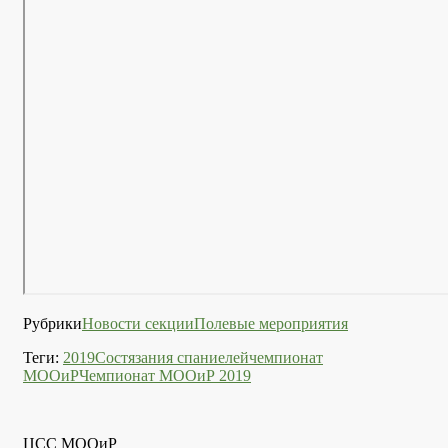
Рубрики
Новости секции
Полевые мероприятия
Теги:
2019
Состязания спаниелей
чемпионат
МООиР
Чемпионат МООиР 2019
ЦСС МООиР