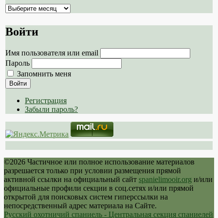
Архив
сайта
Войти
Имя пользователя или email
Пароль
Запомнить меня
Войти
Регистрация
Забыли пароль?
©2026 Частичное или полное использование материалов
разрешается только при условии размещения прямой
активной ссылки на официальный сайт
spanielimooir.org
и/или
официальные профили секции в соц.сетях и/или прямой
открытой для поисковых систем гиперссылки на
непосредственный адрес материала на Сайте.
Русский охотничий спаниель - Центральная секция спаниелей