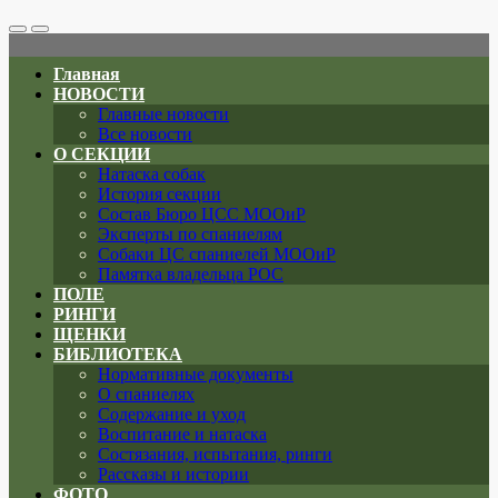
Search
Меню
Toggle
Главная
НОВОСТИ
Главные новости
Все новости
О СЕКЦИИ
Натаска собак
История секции
Состав Бюро ЦСС МООиР
Эксперты по спаниелям
Собаки ЦС спаниелей МООиР
Памятка владельца РОС
ПОЛЕ
РИНГИ
ЩЕНКИ
БИБЛИОТЕКА
Нормативные документы
О спаниелях
Содержание и уход
Воспитание и натаска
Состязания, испытания, ринги
Рассказы и истории
ФОТО