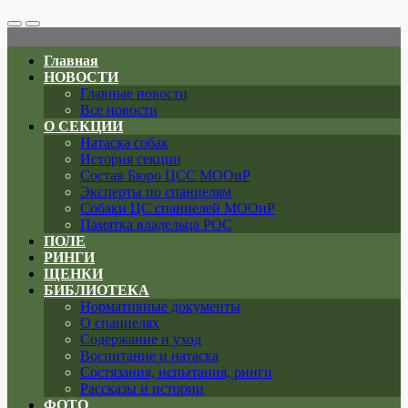
Search
Меню
Toggle
Главная
НОВОСТИ
Главные новости
Все новости
О СЕКЦИИ
Натаска собак
История секции
Состав Бюро ЦСС МООиР
Эксперты по спаниелям
Собаки ЦС спаниелей МООиР
Памятка владельца РОС
ПОЛЕ
РИНГИ
ЩЕНКИ
БИБЛИОТЕКА
Нормативные документы
О спаниелях
Содержание и уход
Воспитание и натаска
Состязания, испытания, ринги
Рассказы и истории
ФОТО