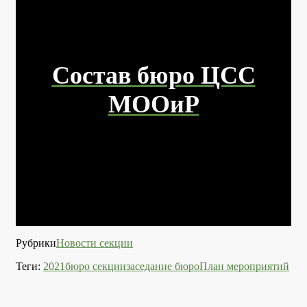
Состав бюро ЦСС
МООиР
Рубрики
Новости секции
Теги:
2021
бюро секции
заседание бюро
План мероприятий