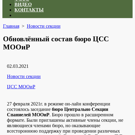
ВИДЕО
КОНТАКТЫ
Close
menu
Главная
>
Новости секции
Обновлённый состав бюро ЦСС
МООиР
Дата
02.03.2021
публикации
Рубрики
Новости секции
Автор
ЦСС МООиР
27 февраля 2021г. в режиме он-лайн конференции
состоялось заседание
бюро Центрально Секции
Спаниелей МООиР
. Бюро прошло в расширенном
формате. Были приглашены активные члены секции, не
являющиеся членами бюро, но оказывающие
всестороннюю поддержку при проведении различных