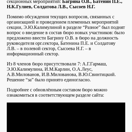
секционных мероприятий:
Багрина О.В., Батенин П.Е.,
Н.К.Гулиев, Солдатова Л.В., Сысоев Н.Г.
Помимо обсуждения текущих вопросов, связанных с
организацией и проведением племенных мероприятий
секции, Э.Ю.Калимулиной в разделе “Разное” был поднят
вопрос о введение в состав бюро новых участников: было
предложено ввести Багрину О.В. в бюро на должность
руководителя орг.сектора, Батенина П.Е. и Солдатову
Л.В. – в полевой сектор, Сысоева Н.Г. – в
информационный сектор.
Из 8 членов бюро присутствовали 7: А.Г.Гармаш,
Э.Ю.Калимулина, И.М.Карлин, О.А.Леус,
А.В.Милованов, И.В.Милованова, В.Ю.Свинтицкий.
Решение “за” было принято единогласно.
Подробнее с обновлённым составом бюро можно
ознакомиться в соответствующем разделе сайта: