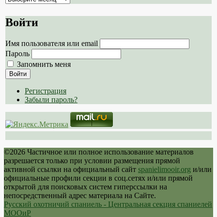
сайта
Войти
Имя пользователя или email
Пароль
Запомнить меня
Войти
Регистрация
Забыли пароль?
©2026 Частичное или полное использование материалов
разрешается только при условии размещения прямой
активной ссылки на официальный сайт
spanielimooir.org
и/или
официальные профили секции в соц.сетях и/или прямой
открытой для поисковых систем гиперссылки на
непосредственный адрес материала на Сайте.
Русский охотничий спаниель - Центральная секция спаниелей
МООиР