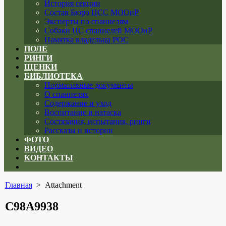
История секции
Состав Бюро ЦСС МООиР
Эксперты по спаниелям
Собаки ЦС спаниелей МООиР
Памятка владельца РОС
ПОЛЕ
РИНГИ
ЩЕНКИ
БИБЛИОТЕКА
Нормативные документы
О спаниелях
Содержание и уход
Воспитание и натаска
Состязания, испытания, ринги
Рассказы и истории
ФОТО
ВИДЕО
КОНТАКТЫ
Close
menu
Главная
> Attachment
C98A9938