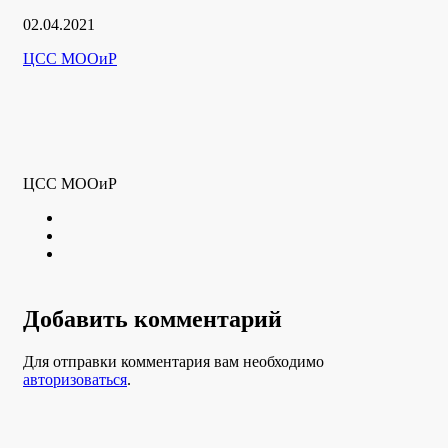
Дата
02.04.2021
публикации
Рубрики
Автор
ЦСС МООиР
ЦСС МООиР
Twitter
Youtube
VK
Добавить комментарий
Для отправки комментария вам необходимо
авторизоваться
.