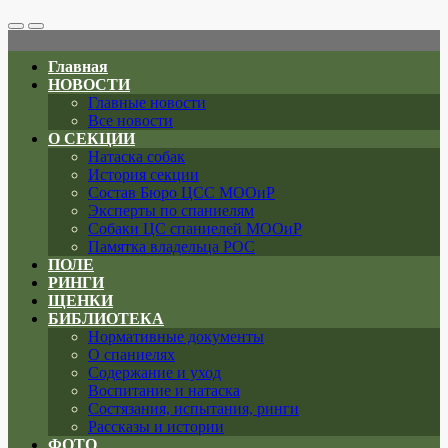
Search
Меню
Toggle
Главная
НОВОСТИ
Главные новости
Все новости
О СЕКЦИИ
Натаска собак
История секции
Состав Бюро ЦСС МООиР
Эксперты по спаниелям
Собаки ЦС спаниелей МООиР
Памятка владельца РОС
ПОЛЕ
РИНГИ
ЩЕНКИ
БИБЛИОТЕКА
Нормативные документы
О спаниелях
Содержание и уход
Воспитание и натаска
Состязания, испытания, ринги
Рассказы и истории
ФОТО