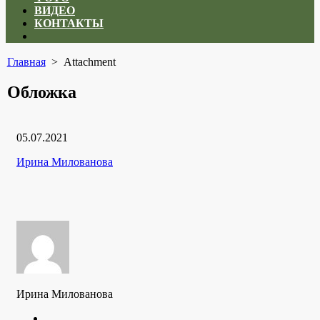
ВИДЕО
КОНТАКТЫ
Close
menu
Главная
> Attachment
Обложка
Дата
05.07.2021
публикации
Рубрики
Автор
Ирина Милованова
Ирина Милованова
Twitter