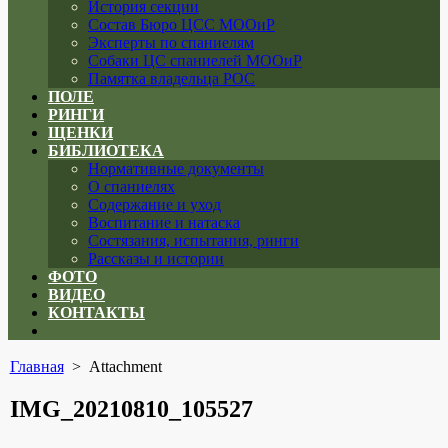
История секции
Состав Бюро ЦСС МООиР
Эксперты по спаниелям
Собаки ЦС спаниелей МООиР
Памятка владельца РОС
ПОЛЕ
РИНГИ
ЩЕНКИ
БИБЛИОТЕКА
Нормативные документы
О спаниелях
Содержание и уход
Воспитание и натаска
Состязания, испытания, ринги
Рассказы и истории
ФОТО
ВИДЕО
КОНТАКТЫ
Close
menu
Главная
> Attachment
IMG_20210810_105527