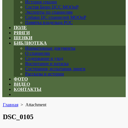
История секции
Состав Бюро ЦСС МООиР
Эксперты по спаниелям
Собаки ЦС спаниелей МООиР
Памятка владельца РОС
ПОЛЕ
РИНГИ
ЩЕНКИ
БИБЛИОТЕКА
Нормативные документы
О спаниелях
Содержание и уход
Воспитание и натаска
Состязания, испытания, ринги
Рассказы и истории
ФОТО
ВИДЕО
КОНТАКТЫ
Close
menu
Главная
> Attachment
DSC_0105