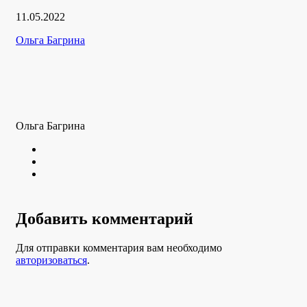
Дата
11.05.2022
публикации
Рубрики
Автор
Ольга Багрина
Ольга Багрина
Twitter
Youtube
VK
Добавить комментарий
Для отправки комментария вам необходимо
авторизоваться
.