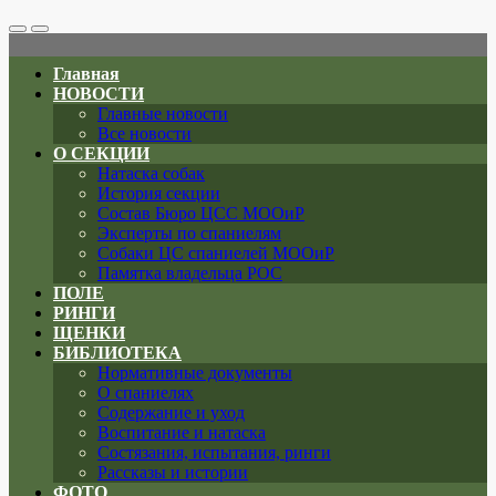
Search
Меню
Toggle
Главная
НОВОСТИ
Главные новости
Все новости
О СЕКЦИИ
Натаска собак
История секции
Состав Бюро ЦСС МООиР
Эксперты по спаниелям
Собаки ЦС спаниелей МООиР
Памятка владельца РОС
ПОЛЕ
РИНГИ
ЩЕНКИ
БИБЛИОТЕКА
Нормативные документы
О спаниелях
Содержание и уход
Воспитание и натаска
Состязания, испытания, ринги
Рассказы и истории
ФОТО