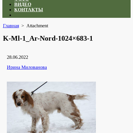
ВИДЕО
КОНТАКТЫ
Close
menu
Главная
> Attachment
K-Ml-1_Ar-Nord-1024×683-1
Дата
28.06.2022
публикации
Рубрики
Автор
Ирина Милованова