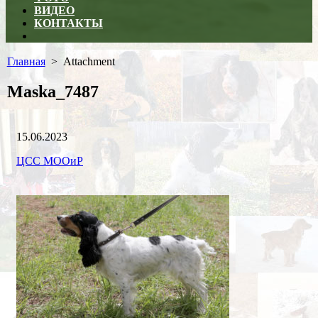
ВИДЕО
КОНТАКТЫ
Close
menu
Главная
> Attachment
Maska_7487
Дата
15.06.2023
публикации
Рубрики
Автор
ЦСС МООиР