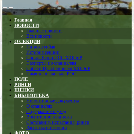
Search
Меню
Toggle
Главная
НОВОСТИ
Главные новости
Все новости
О СЕКЦИИ
Натаска собак
История секции
Состав Бюро ЦСС МООиР
Эксперты по спаниелям
Собаки ЦС спаниелей МООиР
Памятка владельца РОС
ПОЛЕ
РИНГИ
ЩЕНКИ
БИБЛИОТЕКА
Нормативные документы
О спаниелях
Содержание и уход
Воспитание и натаска
Состязания, испытания, ринги
Рассказы и истории
ФОТО