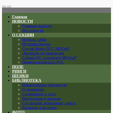
Search
Меню
Toggle
Главная
НОВОСТИ
Главные новости
Все новости
О СЕКЦИИ
Натаска собак
История секции
Состав Бюро ЦСС МООиР
Эксперты по спаниелям
Собаки ЦС спаниелей МООиР
Памятка владельца РОС
ПОЛЕ
РИНГИ
ЩЕНКИ
БИБЛИОТЕКА
Нормативные документы
О спаниелях
Содержание и уход
Воспитание и натаска
Состязания, испытания, ринги
Рассказы и истории
ФОТО