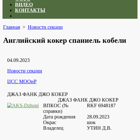
ВИДЕО
КОНТАКТЫ
Close
menu
Главная
>
Новости секции
Английский кокер спаниель кобели
Дата
04.09.2023
публикации
Рубрики
Новости секции
Автор
ЦСС МООиР
ДЖАЗ ФАНК ДЖО КОКЕР
ДЖАЗ ФАНК ДЖО КОКЕР
ВПКОС (№
RKF 6948187
справки)
Дата рождения
28.09.2023
Окрас
шок
Владелец
УТИН Д.В.