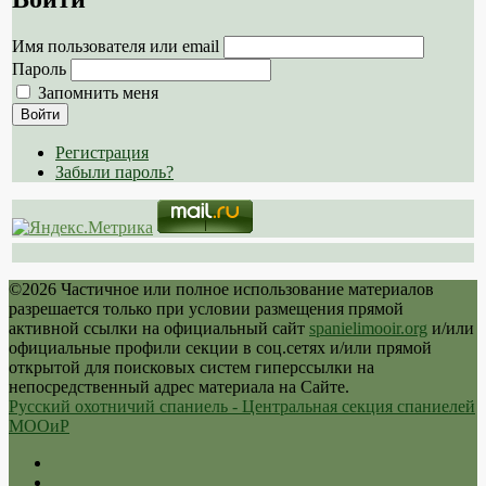
Имя пользователя или email
Пароль
Запомнить меня
Войти
Регистрация
Забыли пароль?
©2026 Частичное или полное использование материалов
разрешается только при условии размещения прямой
активной ссылки на официальный сайт
spanielimooir.org
и/или
официальные профили секции в соц.сетях и/или прямой
открытой для поисковых систем гиперссылки на
непосредственный адрес материала на Сайте.
Русский охотничий спаниель - Центральная секция спаниелей
МООиР
Twitter
Youtube