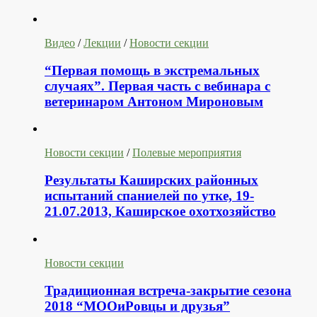
Видео
/
Лекции
/
Новости секции
“Первая помощь в экстремальных
случаях”. Первая часть с вебинара с
ветеринаром Антоном Мироновым
Новости секции
/
Полевые мероприятия
Результаты Каширских районных
испытаний спаниелей по утке, 19-
21.07.2013, Каширское охотхозяйство
Новости секции
Традиционная встреча-закрытие сезона
2018 “МООиРовцы и друзья”