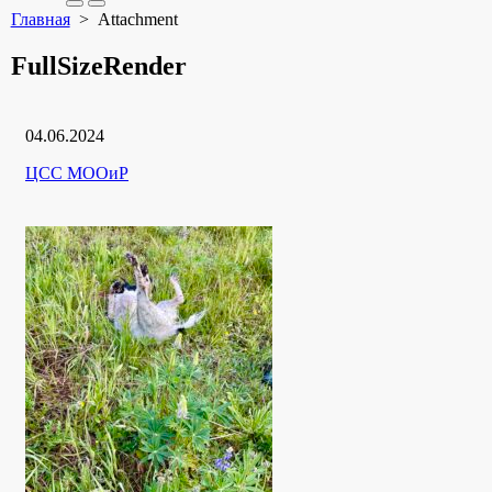
Search
Меню
Главная
> Attachment
Toggle
FullSizeRender
Дата
04.06.2024
публикации
Рубрики
Автор
ЦСС МООиР