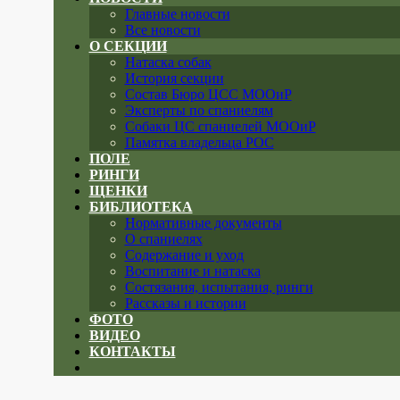
Главные новости
Все новости
О СЕКЦИИ
Натаска собак
История секции
Состав Бюро ЦСС МООиР
Эксперты по спаниелям
Собаки ЦС спаниелей МООиР
Памятка владельца РОС
ПОЛЕ
РИНГИ
ЩЕНКИ
БИБЛИОТЕКА
Нормативные документы
О спаниелях
Содержание и уход
Воспитание и натаска
Состязания, испытания, ринги
Рассказы и истории
ФОТО
ВИДЕО
КОНТАКТЫ
Close
menu